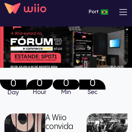
Port
0
0
0
0
Hour
Min
Sec
Day
A Wiio
convida