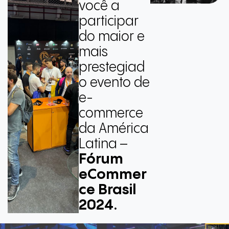
você a
participar
do maior e
mais
prestegiad
o evento de
e-
commerce
da América
Latina –
Fórum
eCommer
ce Brasil
2024.