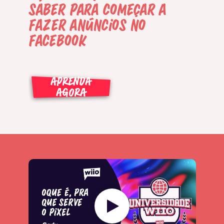
saber para começar a
fazer anúncios no
facebook
APRENDA
AGORA