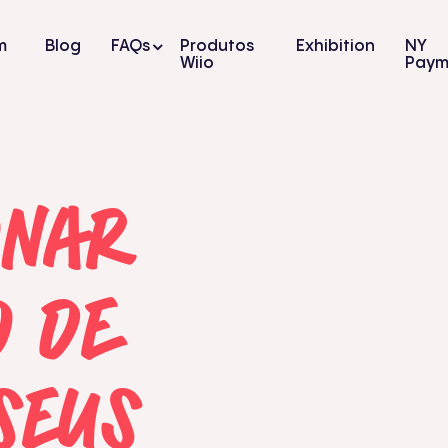
m
Blog
FAQs
Produtos
Exhibition
NY
Wiio
Paym
ONAR
O DE
SEUS