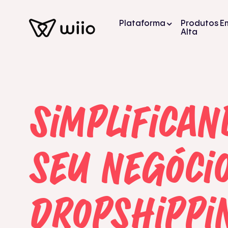
Plataforma
Produtos E
Alta
Simplifican
seu negóci
Dropshippi