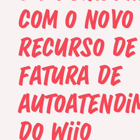
com o novo
recurso de
fatura de
autoatendi
do Wiio