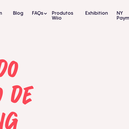
m
Blog
FAQs
Produtos
Exhibition
NY
Wiio
Paym
do
o de
ng